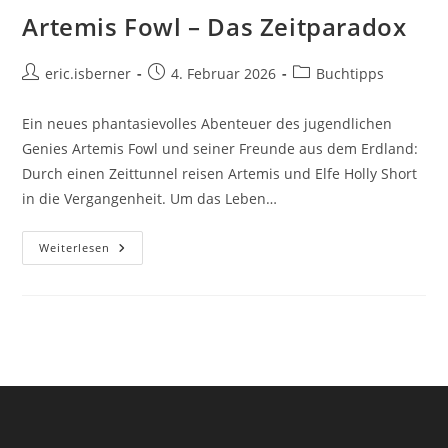
Artemis Fowl – Das Zeitparadox
Beitrags-
Beitrag
Beitrags-
eric.isberner
4. Februar 2026
Buchtipps
Autor:
veröffentlicht:
Kategorie:
Ein neues phantasievolles Abenteuer des jugendlichen
Genies Artemis Fowl und seiner Freunde aus dem Erdland:
Durch einen Zeittunnel reisen Artemis und Elfe Holly Short
in die Vergangenheit. Um das Leben…
Artemis
Weiterlesen
Fowl
–
Das
Zeitparadox