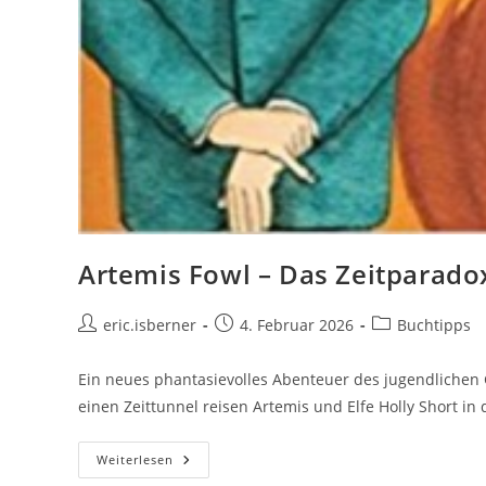
Artemis Fowl – Das Zeitparado
Beitrags-
Beitrag
Beitrags-
eric.isberner
4. Februar 2026
Buchtipps
Autor:
veröffentlicht:
Kategorie:
Ein neues phantasievolles Abenteuer des jugendlichen
einen Zeittunnel reisen Artemis und Elfe Holly Short i
Artemis
Weiterlesen
Fowl