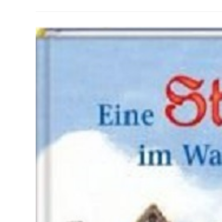
–
Das
Zeitparadox