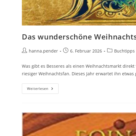
Das wunderschöne Weihnachts
Beitrags-
Beitrag
Beitrags-
hanna.pender
6. Februar 2026
Buchtipps
Autor:
veröffentlicht:
Kategorie:
Was gibt es Besseres als einen Weihnachtsmarkt direkt vo
riesiger Weihnachtsfan. Dieses Jahr erwartet ihn etwa
Das
Weiterlesen
Wunderschöne
Weihnachtsriesenrad