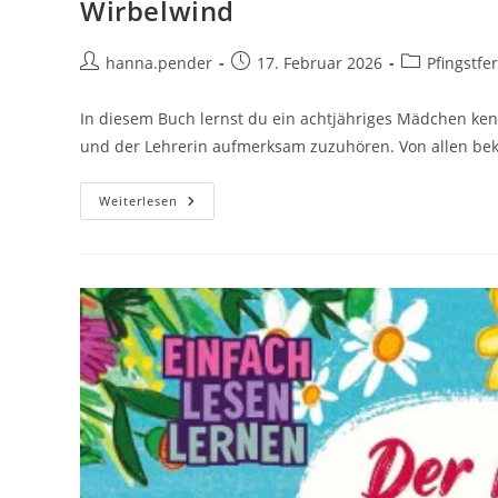
Wirbelwind
Beitrags-
Beitrag
Beitrags-
hanna.pender
17. Februar 2026
Pfingstfe
Autor:
veröffentlicht:
Kategorie:
In diesem Buch lernst du ein achtjähriges Mädchen kenn
und der Lehrerin aufmerksam zuzuhören. Von allen b
Wirbelwind
Weiterlesen