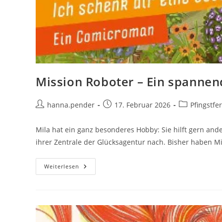
Mission Roboter – Ein spannend
Beitrags-
Beitrag
Beitrags-
hanna.pender
17. Februar 2026
Pfingstfe
Autor:
veröffentlicht:
Kategorie:
Mila hat ein ganz besonderes Hobby: Sie hilft gern a
ihrer Zentrale der Glücksagentur nach. Bisher haben M
Mission
Weiterlesen
Roboter
–
Ein
Spannender
Fall
Für
Die
Glücksagentur