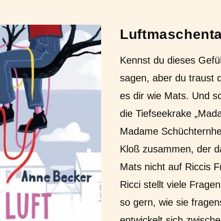
Luftmaschent
Kennst du dieses Gefü
sagen, aber du traust 
es dir wie Mats. Und s
die Tiefseekrake „Mad
Madame Schüchternheit
Kloß zusammen, der daf
Mats nicht auf Riccis 
Ricci stellt viele Frag
so gern, wie sie fragen
entwickelt sich zwisch